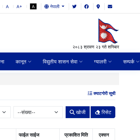
A
A+
A
नेपाली
२०८३ श्रावण २३ गते शनिबार
जना
कानून
विद्युतीय शासन सेवा
ग्यालरी
सम्पर्क
आ.व. २०८२-०८३ को चौथो त
क्याटगोरी सूची
खोजी
रिसेट
फाईल साईज
प्रकाशित मिति
एक्सन