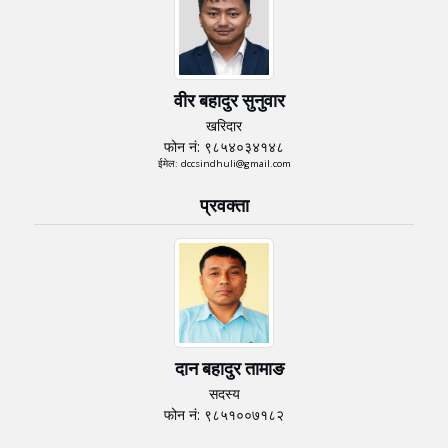
वीर बहादुर सुनुवार
खरिदार
फोन नं: ९८५४०३४१४८
ईमेल: dccsindhuli@gmail.com
प्रवक्ता
दान बहादुर तामाङ
सदस्य
फोन नं: ९८५१००७१८२