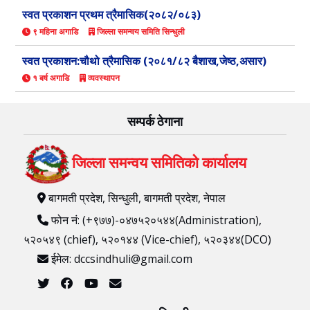
स्वत प्रकाशन प्रथम त्रैमासिक(२०८२/०८३)
९ महिना अगाडि
जिल्ला समन्वय समिति सिन्धुली
स्वत प्रकाशन:चौथो त्रैमासिक (२०८१/८२ बैशाख,जेष्ठ,असार)
१ बर्ष अगाडि
व्यवस्थापन
सम्पर्क ठेगाना
जिल्ला समन्वय समितिको कार्यालय
बागमती प्रदेश, सिन्धुली, बागमती प्रदेश, नेपाल
फोन नं: (+९७७)-०४७५२०५४४(Administration),
५२०५४९ (chief), ५२०१४४ (Vice-chief), ५२०३४४(DCO)
ईमेल: dccsindhuli@gmail.com